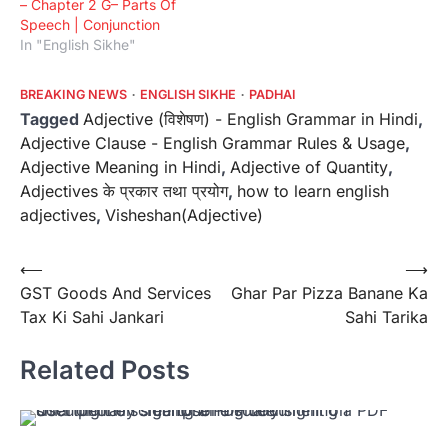
– Chapter 2 G– Parts Of
Speech | Conjunction
In "English Sikhe"
BREAKING NEWS
ENGLISH SIKHE
PADHAI
Tagged
Adjective (विशेषण) - English Grammar in Hindi
,
Adjective Clause - English Grammar Rules & Usage
,
Adjective Meaning in Hindi
,
Adjective of Quantity
,
Adjectives के प्रकार तथा प्रयोग
,
how to learn english
adjectives
,
Visheshan(Adjective)
Post
⟵
⟶
GST Goods And Services
Ghar Par Pizza Banane Ka
navigation
Tax Ki Sahi Jankari
Sahi Tarika
Related Posts