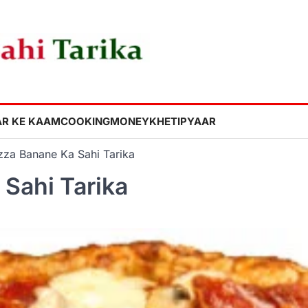
R KE KAAM
COOKING
MONEY
KHETI
PYAAR
zza Banane Ka Sahi Tarika
 Sahi Tarika