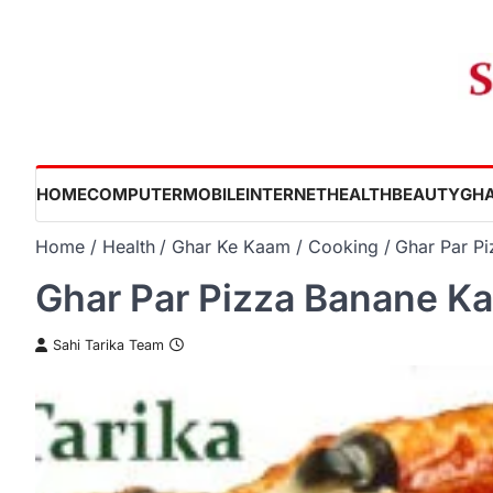
Skip
to
content
HOME
COMPUTER
MOBILE
INTERNET
HEALTH
BEAUTY
GHA
Home
Health
Ghar Ke Kaam
Cooking
Ghar Par Pi
Ghar Par Pizza Banane Ka
Sahi Tarika Team