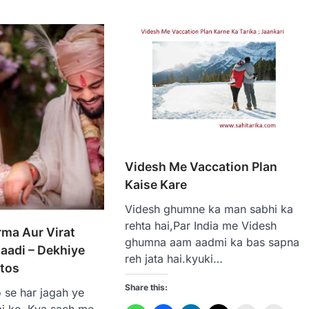
Videsh Me Vaccation Plan
Kaise Kare
Videsh ghumne ka man sabhi ka
rehta hai,Par India me Videsh
ma Aur Virat
ghumna aam aadmi ka bas sapna
haadi – Dekhiye
reh jata hai.kyuki…
otos
Share this:
o se har jagah ye
i ke. Kya sach me