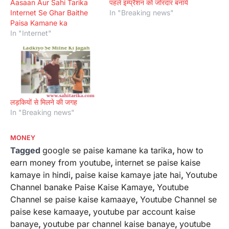
Aasaan Aur Sahi Tarika
पहले इम्प्रैशन को जोरदार बनाये
Internet Se Ghar Baithe
In "Breaking news"
Paisa Kamane ka
In "Internet"
लड़कियों से मिलने की जगह
In "Breaking news"
MONEY
Tagged
google se paise kamane ka tarika
,
how to
earn money from youtube
,
internet se paise kaise
kamaye in hindi
,
paise kaise kamaye jate hai
,
Youtube
Channel banake Paise Kaise Kamaye
,
Youtube
Channel se paise kaise kamaaye
,
Youtube Channel se
paise kese kamaaye
,
youtube par account kaise
banaye
,
youtube par channel kaise banaye
,
youtube