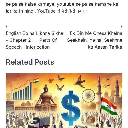
se paise kaise kamaye
,
youtube se paise kamane ka
tarika in hindi
,
YouTube से पैसे कैसे कमाए
Post
⟵
⟶
English Bolna Likhna Sikhe
Ek Din Me Chess Khelna
navigation
– Chapter 2 H– Parts Of
Seekhein, Ye hai Seekhne
Speech | Interjection
ka Aasan Tarika
Related Posts