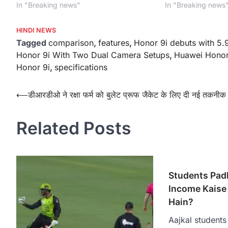
In "Breaking news"
In "Breaking news
HINDI NEWS
Tagged
comparison
,
features
,
Honor 9i debuts with 5.
Honor 9i With Two Dual Camera Setups
,
Huawei Honor 
Honor 9i
,
specifications
Post
⟵
डीआरडीओ ने रक्षा फर्म को बुलेट प्रूफ जैकेट के लिए दी नई तकनीक
navigation
Related Posts
Students Padh
Income Kaise 
Hain?
Aajkal student