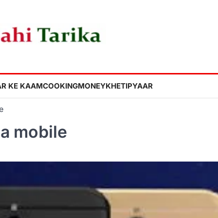
R KE KAAM
COOKING
MONEY
KHETI
PYAAR
e
a mobile