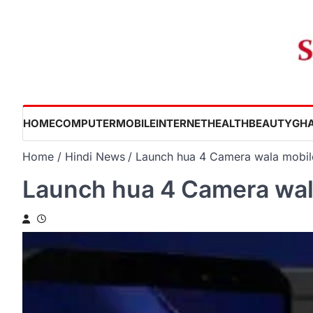
Skip
to
content
HOME
COMPUTER
MOBILE
INTERNET
HEALTH
BEAUTY
GHA
Home
Hindi News
Launch hua 4 Camera wala mobil
Launch hua 4 Camera wal