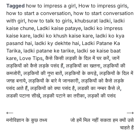
Tagged
how to impress a girl
,
How to impress girls
,
how to start a conversation
,
how to start conversation
with girl
,
how to talk to girls
,
khubsurat ladki
,
ladki
kaise chune
,
Ladki kaise pataye
,
ladki ko impress
kaise kare
,
ladki ko khush kaise kare
,
ladki ko kya
pasand hai
,
ladki ky dekhte hai
,
Ladki Patane Ka
Tarika
,
ladki patane ke tarike
,
ladki se kaise baat
kare
,
Love Tips
,
कैसे किसी लड़की के दिल में घर करें
,
जानें
लड़कियों को कैसे लड़के पसंद हैं
,
लड़कियों का खतना
,
लड़कियों की
कमजोरी
,
लड़कियों की गुप्त बातें
,
लड़कियों के कपड़े
,
लड़कियों के दिल में
जगह बनाये
,
लड़कियों के बारे मे जानकारी
,
लड़कियों को कैसे लड़के
पसंद आते हैं
,
लड़कियों को क्या पसंद है
,
लडकी का नम्बर कैसे ले
,
लडकी पटाना सीखे
,
लड़की पटाने का तरीका
,
लड़कों की पसंद
Post
⟵
⟶
मनोविज्ञान के कुछ तथ्य
जो हमें मिल नहीं सकता हम क्यों उसे
navigation
चाहते है