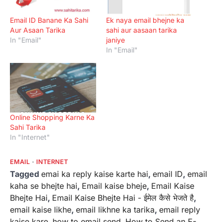
Email ID Banane Ka Sahi
Ek naya email bhejne ka
Aur Asaan Tarika
sahi aur aasaan tarika
In "Email"
janiye
In "Email"
Online Shopping Karne Ka
Sahi Tarika
In "Internet"
EMAIL
INTERNET
Tagged
emai ka reply kaise karte hai
,
email ID
,
email
kaha se bhejte hai
,
Email kaise bheje
,
Email Kaise
Bhejte Hai
,
Email Kaise Bhejte Hai - ईमेल कैसे भेजते है
,
email kaise likhe
,
email likhne ka tarika
,
email reply
kaise kare
,
how to email send
,
How to Send an E-