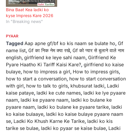
Bina Baat Kea ladki ko
kyse Impress Kare 2026
In "Breaking news"
PYAAR
Tagged
Aap apne gf/bf ko kis naam se bulate ho
,
Gf
name list
,
Gf का निक नेम क्या रखे
,
Gf को प्यार से बुलाने वाले नाम
english
,
girlfriend ke leye sahi naam
,
Girlfriend Ke
Pyare Haatho Ki Tariff Kaisi Kare?
,
girlfriend ko kaise
bulaye
,
how to impress a girl
,
How to impress girls
,
how to start a conversation
,
how to start conversation
with girl
,
how to talk to girls
,
khubsurat ladki
,
Ladki
kaise pataye
,
ladki ke cute names
,
ladki ke lye pyaare
naam
,
ladki ke pyaare naam
,
ladki ko bulane ke
pyaare naam
,
ladki ko bulane ke pyaare tarike
,
ladki
ko kaise bulaaye
,
ladki ko kaise bulaye pyaare naam
se
,
Ladki Ko Khush Karne Ke Tarike
,
ladki ko kis
tarike se bulae
,
ladki ko pyaar se kaise bulae
,
Ladki